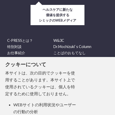
ヘルスケアに新たな
価値を提供する
シミックのWEBメディア
C-PRESSとは？
W&3C
特別対談
Dr.Mochizuki’ s Column
お仕事紹介
ことばのおもてなし
多様性
HIRAKU’s VIEWPOINT
クッキーについて
ヘルスケア
C-PRESSバックナンバー
本サイトは、次の目的でクッキーを使
用することがあります。本サイト上で
運営会社
プライバシーポリシー
サイトご利用規約
お問い合わせ
使用されているクッキーは、個人を特
定するために使用しておりません。
© CMIC HOLDINGS Co., Ltd. All rights reserved.
WEBサイトの利用状況やユーザー
の行動の分析