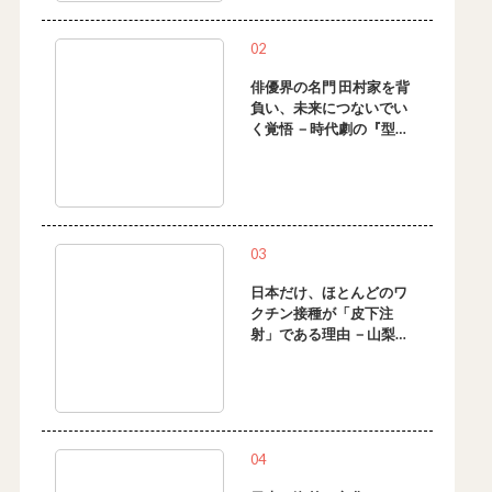
02
俳優界の名門 田村家を背
負い、未来につないでい
く覚悟 －時代劇の『型』
を次の世代に伝えるため
に－
03
日本だけ、ほとんどのワ
クチン接種が「皮下注
射」である理由 －山梨県
で多発した病気がその理
由です。
04