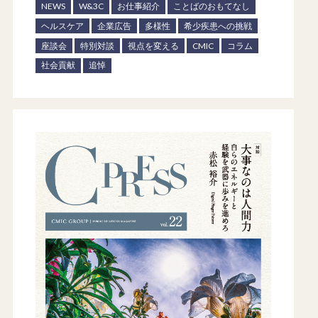
NEWS
W&3C
お仕事紹介
ことばのおもてなし
ヘルスケア
企業広告
多様性
希少疾患への挑戦
座談会
特別対談
視点を変える
CMIC
コラム
社会貢献
追悼