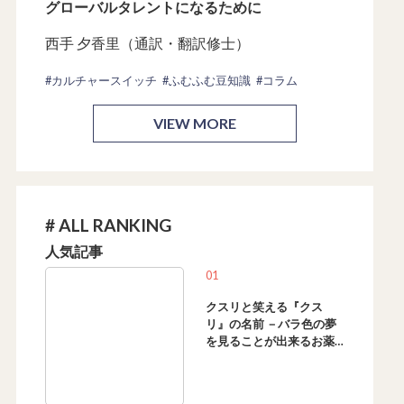
グローバルタレントになるために
西手 夕香里（通訳・翻訳修士）
#カルチャースイッチ
#ふむふむ豆知識
#コラム
VIEW MORE
# ALL RANKING
人気記事
01
クスリと笑える『クス
リ』の名前 －バラ色の夢
を見ることが出来るお薬
は？ もう晩だから飲むお
薬は？