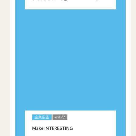
JAPANの趣旨に賛同し、活動を支援してい
ます
企業広告
vol.27
Make INTERESTING