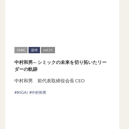
CMIC
追悼
vol.31
中村和男— シミックの未来を切り拓いたリー
ダーの軌跡
中村和男 前代表取締役会長 CEO
#IKIGAI
#中村和男